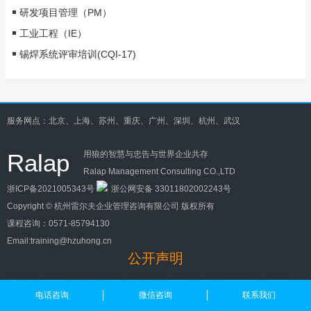
研发项目管理（PM）
工业工程（IE）
锡焊系统评审培训(CQI-17)
服务网点：北京、上海、苏州、重庆、广州、深圳、杭州、武汉
Ralap
用狼的智慧与忠告与世界企业共存
Ralap Management Consulting CO.,LTD
浙ICP备2021005343号
浙公网安备 33011802002243号
Copyright ©
杭州雷尔夫企业管理咨询有限公司
版权所有
课程咨询：
0571-85794130
Email:training@hzuhong.cn
公开声明
网站地图
cqi培训
精益生产培训
质控网
mmog培训
五大工具培训
vda6.3培训
pmc培训
百度地图
电话咨询
微信咨询
联系我们