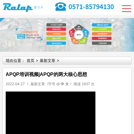
现在位置：
首页
>
最新文章
>
APQP培训视频|APQP的两大核心思想
2022-04-27
/
最新文章
/字号
小
中
大
/
阅读
1837 次