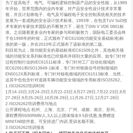
为了提高电子、电气、可编程逻辑控制器产品的安全性能，从1989
年开始，世界范围内的业内专家，对产品安全性设计技术非常重
视，并且计划将电子、电气及可编程电子安全控制系统相关的技术
发展为一套成熟的安全设计技术标准。1993年，在包含TüV SüD技
术专家的专家技术团队的不断努力下，诞生了DIN V VDE 0801标
准。之后随着更多业内专家的参与和积极努力，国际电工委员会终
于在1998年的时候，正式颁布了IEC61508(功能安全基础标准)标
准的第一版，并在2010年正式颁布了该标准的第二版。
到目前为止，除功能安全的基础标准IEC61508之外，其他相关领
域的功能安全系列标准也已经颁布并得到大量的应用。如专门针对
过程控制行业的IEC61511标准，专门针对工厂自动化领域的
IEC62061和ISO13849-1标准，专门针对铁路信号控制领域的
EN5012X系列标准，专门针对核电领域的IEC61513标准…当然，
这其中也包含针对道路车辆功能安全领域的专用标准ISO26262。
1.ISO26262培训时间
1月14-15日,3月24-25日,5月22-23日,6月27-28日,7月22-23日,8月
27-28日,9月25-26日,10月28-29日,11月26-27日,12月27-28日
2.ISO26262培训费用与地点
公开课程地点:杭州、上海、北京、广州、成都、南京、苏州。
课程费用5500RMB/人,3人以上团体报名9.5折优惠,免费赠送
MINITAB软件套。可安排进厂内训,受训名额不限。
3.ISO26262培训报名