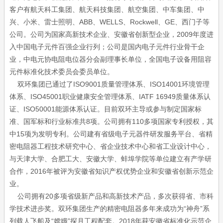
客户有航天科工集团、航天科技集团、航空集团、中车集团、中
兴、小米、雷士照明、ABB、WELLS、Rockwell、GE、西门子等
公司。公司为国家高新技术企业、安徽省创新型企业，2009年度进
入中国电子元件百强企业行列；公司是国内电子元件行业骨干企
业，中电元协电阻电位器分会副理事长单位，全国电子设备用阻容
元件标准化技术委员会委员单位。
双环集团已通过了ISO9001质量管理体系、ISO14001环境管理
体系、ISO45001职业健康安全管理体系、IATF 16949质量体系认
证、ISO50001能源体系认证。目前双环主导或参与制定国家标
准、国军标和行业标准共8项。公司拥有110多项国家专利授权，其
中15项为发明专利。公司建有省级电子元器件研发服务平台、省精
密电阻器工程技术研究中心、省企业技术中心和省工业设计中心，
与天津大学、合肥工大、安徽大学、蚌埠学院等单位建立有产学研
合作，2016年被评为安徽省知识产权优势企业和安徽省创新示范企
业。
公司拥有20多项省级新产品和高新技术产品，多次获得省、市科
学技术进步奖。双环集团生产的精密电阻器多年来成功为“神舟”系
列载人飞船及“嫦娥”探月工程配套。2018年获安徽省标准化示范企