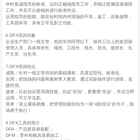
作时形成指导的标准。达到正确地指导工作，并能让部属迅速领悟
工作，并且不出差错的进行标准作业。
运用指导的技能，能在短时间内对现场的不良，返工，设备故障，
工具损坏等，具有立竿见影之功效。
6.DFX培训对象
企业生产部门一线主管，包括车间经理以下、操作工以上的各层级
管理人员，具体有班长、领班、工段长、线长、担当、值班长、生
产主管、拉长等。
7.DFX培训特点
成熟：针对一线主管培训的基础课程，高度定型化、标准化。
实用：把现场的问题和素材带入教室。通过实际操作进行训练，实
践性强。
速效：比起知识更强调技能，比起“应知”，更重视“应会”，学后立即
运用，可立竿见影。
简单：讲义通俗易懂，把管理技能归结为一张“4阶段法”的卡片，现
场易于执行！
8.DFX工具的简介：
DFA：产品更容易装配；
DFM：零件和模具容易加工；