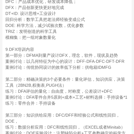
DFC：产品成本优化，研发成本降低；
DFX：产品创新更快更好地完成
DT+ID: 设计思维+工业设计
回归分析：数学工具把老法师经验变成公式
DOE: 科学方法，减少试验次数，优化参数
TRIZ：发明创造的科学工具
模糊集：把一组对象数量化
9.DFX培训内容
第一部分：DFMA到量产设计DFX，理念，软件，现状及趋势
案例讨论：以几何特征为中心的设计：DFF-DFA-DFC-DFT-DFR
案例讨论：传统协同设计的效率低下分析：供电箱IDMFG
第二部分：精确决策的3个必要条件：量化评估，知识供应，决策
工具（2BN2B,权衡表,PUGH法）
练习：DFA评估的量化：自由度，对称度，公差设计+DFC
案例讨论：DFA零件合并5原则+成本+工艺+材料选择：手持设备*1
练习：零件合并：手持设备
第三部分：知识供给应用：DFC/DFF和经验公式和线性回归，
DOE，
练习：数据分析应用：DFC和线性回归，（EXCEL或者Minitab）
案例讨论：DOE实验设计：注塑缺陷分析+工艺参数确定的科学方