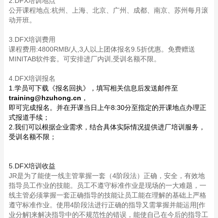
2.DFX培训地点
公开课程地点:杭州、上海、北京、广州、成都、南京、苏州每月滚
动开班。
3.DFX培训费用
课程费用:4800RMB/人,3人以上团体报名9.5折优惠。免费赠送
MINITAB软件套。可安排进厂内训,受训名额不限。
4.DFX培训报名
1.学员可下载《报名回执》，填写相关信息后发送邮件至
training@hzuhong.cn
，
即可完成报名。并在开课当日上午8:30分至指定的开课地点办理正
式报道手续；
2.我们可以根据企业需求，结合具体实际情况提供进厂培训服务，
受训名额不限；
5.DFX培训收益
JR是为了能使一线主管掌握一套（4阶段法）正确，安全，有效地
指导员工作业的技能。员工不遵守标准作业是现场的一大难题，一
线主管必须掌握一套正确指导的技能让员工能在理解的基础上严格
遵守标准作业。使用4阶段法进行正确的指导又需掌握并能运用[作
业分解]来解决指导中的不规范性的错误，能使自己在今后的指导工