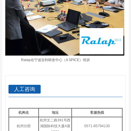
Ralap在宁波吉利研发中心（A SPICE）培训
人工咨询
机构名
地址
客服热线
杭州文二路391号西
杭州分部
湖国际科技大厦A座
0571-85794130