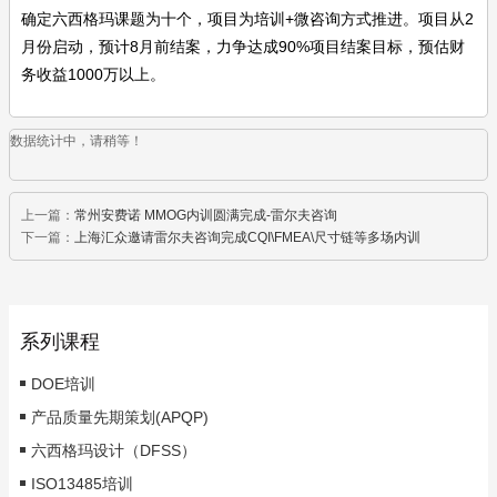
确定六西格玛课题为十个，项目为培训+微咨询方式推进。项目从2
月份启动，预计8月前结案，力争达成90%项目结案目标，预估财
务收益1000万以上。
数据统计中，请稍等！
上一篇：
常州安费诺 MMOG内训圆满完成-雷尔夫咨询
下一篇：
上海汇众邀请雷尔夫咨询完成CQI\FMEA\尺寸链等多场内训
系列课程
DOE培训
产品质量先期策划(APQP)
六西格玛设计（DFSS）
ISO13485培训