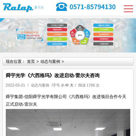
现在位置：
首页
>
动态与案例
>
舜宇光学《六西格玛》改进启动-雷尔夫咨询
2022-03-21
/
动态与案例
/字号
小
中
大
/
阅读
1766 次
舜宇集团-信阳舜宇光学有限公司《六西格玛》改进项目合作今天
正式启动-雷尔夫